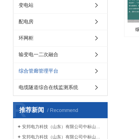
变电站
配电房
环网柜
输变电一二次融合
综合管廊管理平台
电缆隧道综合在线监测系统
R
推荐新闻
Recommend
安邦电力科技（山东）有限公司中标山东电工电气集团有限公司 2023 年数字科技第十三次生产经营性物资公开竞争性谈判采购项目
安邦电力科技（山东）有限公司中标山东电工电气集团有限公司 2023 年数字科技第十次生产经营性物资公开竞争性谈判采购项目