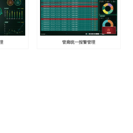
理
管廊统一报警管理