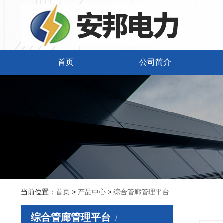
首页
公司简介
当前位置：
首页
>
产品中心
>
综合管廊管理平台
综合管廊管理平台