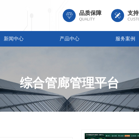
品质保障
支持
QUALITY
CUST
新闻中心
产品中心
服务案例
综合管廊管理平台