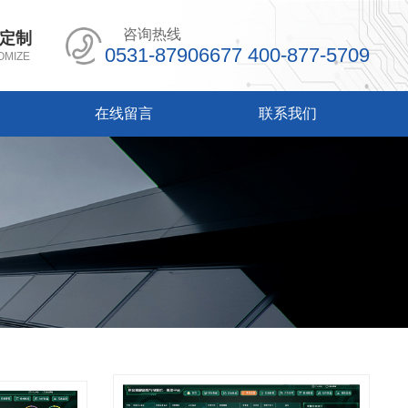
咨询热线
定制
0531-87906677 400-877-5709
OMIZE
在线留言
联系我们