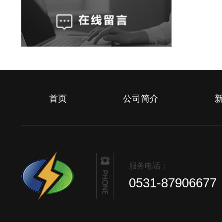
首页
公司简介
服务电话：
0531-87906677